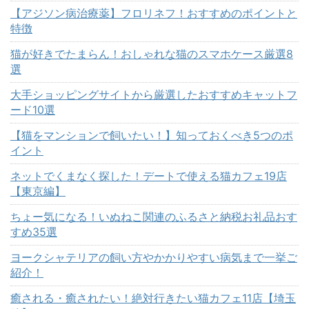
【アジソン病治療薬】フロリネフ！おすすめのポイントと
特徴
猫が好きでたまらん！おしゃれな猫のスマホケース厳選8
選
大手ショッピングサイトから厳選したおすすめキャットフ
ード10選
【猫をマンションで飼いたい！】知っておくべき5つのポ
イント
ネットでくまなく探した！デートで使える猫カフェ19店
【東京編】
ちょー気になる！いぬねこ関連のふるさと納税お礼品おす
すめ35選
ヨークシャテリアの飼い方やかかりやすい病気まで一挙ご
紹介！
癒される・癒されたい！絶対行きたい猫カフェ11店【埼玉