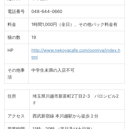
電話番号
048-644-0660
料金
1時間1,000円（全日）、その他パック料金有
猫の数
19
HP
http://www.nekoyacafe.com/oomiya/index.h
tml
その他事
中学生未満の入店不可
項
住所
埼玉県川越市新富町2丁目2-3 バロンビル2
Ｆ
アクセス
西武新宿線 本川越駅から徒歩２分
営業時間
11時～20時 （平日及び土日祝）