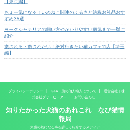
【東京編】
ちょー気になる！いぬねこ関連のふるさと納税お礼品おす
すめ35選
ヨークシャテリアの飼い方やかかりやすい病気まで一挙ご
紹介！
癒される・癒されたい！絶対行きたい猫カフェ11店【埼玉
編】
プライバシーポリシー
Q&A 薬の個人輸入について
運営会社｜株
式会社ブザービーター
お問い合わせ
知りたかった犬猫のあれこれ なび猫情
報局
犬猫の気になる事を詳しく紹介するメディア