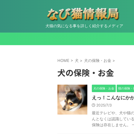
犬猫の気になる事を詳しく紹介するメディア
HOME
>
犬
>
犬の保険・お金
>
犬の保険・お金
犬の保険・お金
猫の保険・
えっ！こんなにかか
2025/7/3
最近テレビや、犬や猫の
んとなくは認識している
保険は存在しません。 一