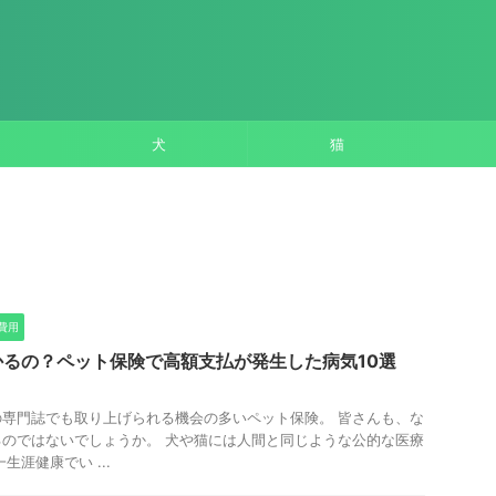
犬
猫
費用
るの？ペット保険で高額支払が発生した病気10選
専門誌でも取り上げられる機会の多いペット保険。 皆さんも、な
のではないでしょうか。 犬や猫には人間と同じような公的な医療
生涯健康でい ...