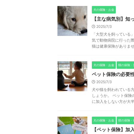
犬の保険・お金
【主な病気別】知
2025/7/3
「大型犬を飼っている
気で動物病院に行った際
猫は健康保険がありません
犬の保険・お金
猫の保険・
ペット保険の必要
2025/7/3
犬や猫を飼われている
しょうか。 ペット保険
に加入をしない方が大
犬の保険・お金
猫の保険・
【ペット保険】加