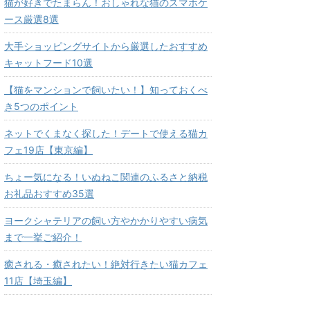
猫が好きでたまらん！おしゃれな猫のスマホケ
ース厳選8選
大手ショッピングサイトから厳選したおすすめ
キャットフード10選
【猫をマンションで飼いたい！】知っておくべ
き5つのポイント
ネットでくまなく探した！デートで使える猫カ
フェ19店【東京編】
ちょー気になる！いぬねこ関連のふるさと納税
お礼品おすすめ35選
ヨークシャテリアの飼い方やかかりやすい病気
まで一挙ご紹介！
癒される・癒されたい！絶対行きたい猫カフェ
11店【埼玉編】