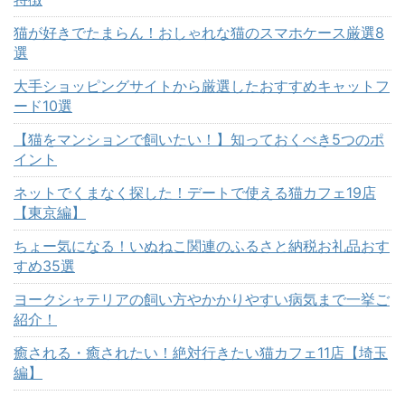
猫が好きでたまらん！おしゃれな猫のスマホケース厳選8
選
大手ショッピングサイトから厳選したおすすめキャットフ
ード10選
【猫をマンションで飼いたい！】知っておくべき5つのポ
イント
ネットでくまなく探した！デートで使える猫カフェ19店
【東京編】
ちょー気になる！いぬねこ関連のふるさと納税お礼品おす
すめ35選
ヨークシャテリアの飼い方やかかりやすい病気まで一挙ご
紹介！
癒される・癒されたい！絶対行きたい猫カフェ11店【埼玉
編】