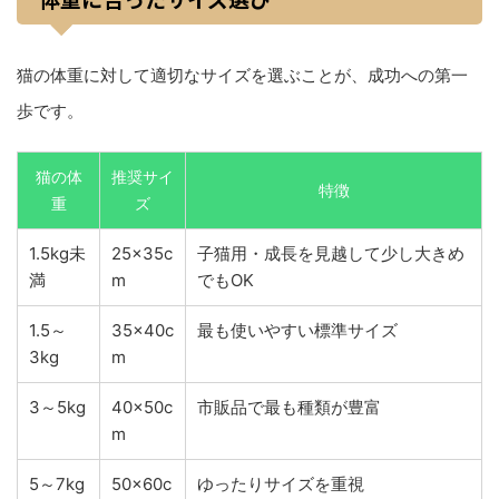
猫の体重に対して適切なサイズを選ぶことが、成功への第一
歩です。
猫の体
推奨サイ
特徴
重
ズ
1.5kg未
25×35c
子猫用・成長を見越して少し大きめ
満
m
でもOK
1.5～
35×40c
最も使いやすい標準サイズ
3kg
m
3～5kg
40×50c
市販品で最も種類が豊富
m
5～7kg
50×60c
ゆったりサイズを重視