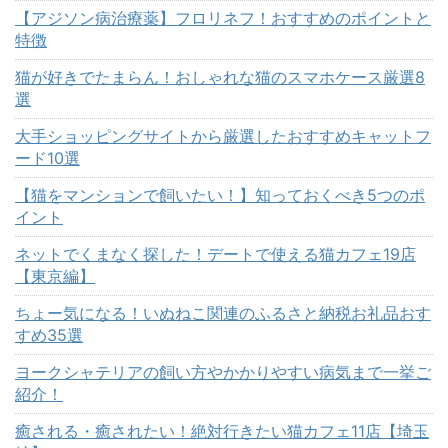
【アジソン病治療薬】フロリネフ！おすすめのポイントと
特徴
猫が好きでたまらん！おしゃれな猫のスマホケース厳選8
選
大手ショッピングサイトから厳選したおすすめキャットフ
ード10選
【猫をマンションで飼いたい！】知っておくべき5つのポ
イント
ネットでくまなく探した！デートで使える猫カフェ19店
【東京編】
ちょー気になる！いぬねこ関連のふるさと納税お礼品おす
すめ35選
ヨークシャテリアの飼い方やかかりやすい病気まで一挙ご
紹介！
癒される・癒されたい！絶対行きたい猫カフェ11店【埼玉