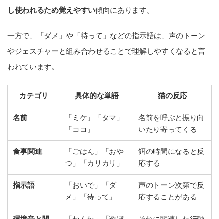
し使われるため覚えやすい
傾向にあります。
一方で、「ダメ」や「待って」などの指示語は、声のトーン
やジェスチャーと組み合わせることで理解しやすくなると言
われています。
カテゴリ
具体的な単語
猫の反応
名前
「ミケ」「タマ」
名前を呼ぶと振り向
「ココ」
いたり寄ってくる
食事関連
「ごはん」「おや
餌の時間になると反
つ」「カリカリ」
応する
指示語
「おいで」「ダ
声のトーン次第で反
メ」「待って」
応することがある
環境音と関
「ねんね」「遊ぼ
それに関連した行動