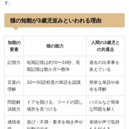
す。
猫の知能が3歳児並みといわれる理由
知能の
人間の3歳児と
猫の能力
要素
の共通点
記憶力
短期記憶は約10〜30秒、長
過去の出来事を
期記憶は数か月〜数年
覚えている
言葉の
30〜50語程度の単語を認識
簡単な単語や命
理解
令を理解
問題解
ドアを開ける、フードの隠し
パズルなど簡単
決能力
場所を見つける
な問題を解く
感情表
喜び・不満・要求を鳴き声や
表情や声で気持
現
行動で示す
ちを伝える