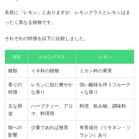
名前に「レモン」とありますが、レモングラスとレモンはま
ったく異なる植物です。
それぞれの特徴を以下に比較しました。
項目
レモングラス
レモン
種類
イネ科の植物
ミカン科の果実
香りの
レモンに似た爽やか
強い酸味を伴うフルーテ
特徴
な香り
ィな香り
主な用
ハーブティー、アロ
料理、飲み物、調味料
途
マ、料理用
猫への
少量であれば無害
有害成分（リモネン・ソ
影響
ラレン）あり