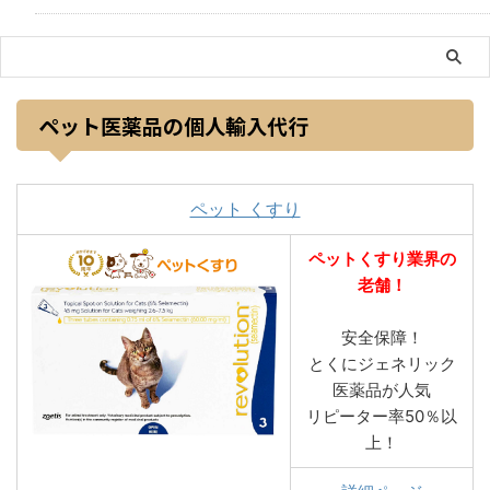
ペット医薬品の個人輸入代行
ペット くすり
ペットくすり業界の
老舗！
安全保障！
とくにジェネリック
医薬品が人気
リピーター率50％以
上！