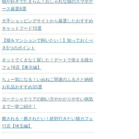
猫が好きでたまらん！おしゃれな猫のスマホケ
ース厳選8選
大手ショッピングサイトから厳選したおすすめ
キャットフード10選
【猫をマンションで飼いたい！】知っておくべ
き5つのポイント
ネットでくまなく探した！デートで使える猫カ
フェ19店【東京編】
ちょー気になる！いぬねこ関連のふるさと納税
お礼品おすすめ35選
ヨークシャテリアの飼い方やかかりやすい病気
まで一挙ご紹介！
癒される・癒されたい！絶対行きたい猫カフェ
11店【埼玉編】