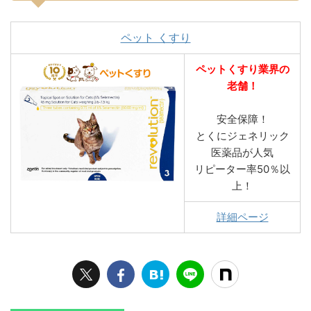
ペット くすり
ペットくすり業界の
老舗！
安全保障！
とくにジェネリック
医薬品が人気
リピーター率50％以
上！
詳細ページ