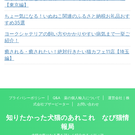
【東京編】
ちょー気になる！いぬねこ関連のふるさと納税お礼品おす
すめ35選
ヨークシャテリアの飼い方やかかりやすい病気まで一挙ご
紹介！
癒される・癒されたい！絶対行きたい猫カフェ11店【埼玉
編】
プライバシーポリシー
Q&A 薬の個人輸入について
運営会社｜株
式会社ブザービーター
お問い合わせ
知りたかった犬猫のあれこれ なび猫情
報局