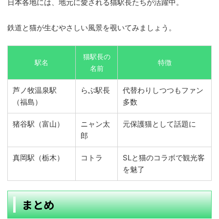
日本各地には、地元に愛される猫駅長たちが活躍中。
鉄道と猫が生むやさしい風景を覗いてみましょう。
猫駅長の
駅名
特徴
名前
芦ノ牧温泉駅
らぶ駅長
代替わりしつつもファン
（福島）
多数
猪谷駅（富山）
ニャン太
元保護猫として話題に
郎
真岡駅（栃木）
コトラ
SLと猫のコラボで観光客
を魅了
まとめ