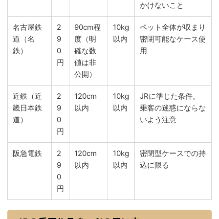
かけないこと
名古屋鉄
2
90cm程
10kg
ペット全体が収まり
道（名
9
度（明
以内
密閉可能なケース使
鉄）
0
確な数
用
円
値は非
公開）
近鉄（近
2
120cm
10kg
JRに準じた条件。
畿日本鉄
9
以内
以内
乗客の迷惑にならな
道）
0
いよう注意
円
阪急電鉄
2
120cm
10kg
密閉型ケースでの持
9
以内
以内
込に限る
0
円