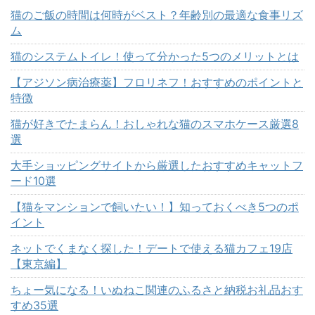
猫のご飯の時間は何時がベスト？年齢別の最適な食事リズ
ム
猫のシステムトイレ！使って分かった5つのメリットとは
【アジソン病治療薬】フロリネフ！おすすめのポイントと
特徴
猫が好きでたまらん！おしゃれな猫のスマホケース厳選8
選
大手ショッピングサイトから厳選したおすすめキャットフ
ード10選
【猫をマンションで飼いたい！】知っておくべき5つのポ
イント
ネットでくまなく探した！デートで使える猫カフェ19店
【東京編】
ちょー気になる！いぬねこ関連のふるさと納税お礼品おす
すめ35選