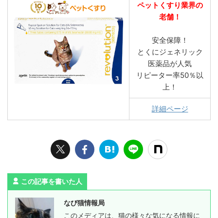
ペットくすり業界の
老舗！
安全保障！
とくにジェネリック
医薬品が人気
リピーター率50％以
上！
詳細ページ
この記事を書いた人
なび猫情報局
このメディアは、猫の様々な気になる情報に