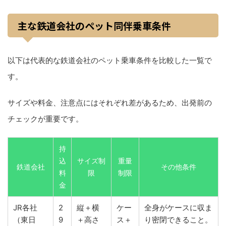
主な鉄道会社のペット同伴乗車条件
以下は代表的な鉄道会社のペット乗車条件を比較した一覧で
す。
サイズや料金、注意点にはそれぞれ差があるため、出発前の
チェックが重要です。
持
込
サイズ制
重量
鉄道会社
その他条件
料
限
制限
金
JR各社
2
縦＋横
ケー
全身がケースに収ま
（東日
9
＋高さ
ス＋
り密閉できること。