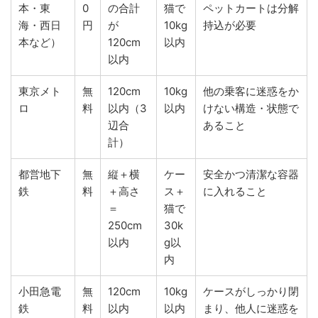
本・東
0
の合計
猫で
ペットカートは分解
海・西日
円
が
10kg
持込が必要
本など）
120cm
以内
以内
東京メト
無
120cm
10kg
他の乗客に迷惑をか
ロ
料
以内（3
以内
けない構造・状態で
辺合
あること
計）
都営地下
無
縦＋横
ケー
安全かつ清潔な容器
鉄
料
＋高さ
ス＋
に入れること
＝
猫で
250cm
30k
以内
g以
内
小田急電
無
120cm
10kg
ケースがしっかり閉
鉄
料
以内
以内
まり、他人に迷惑を