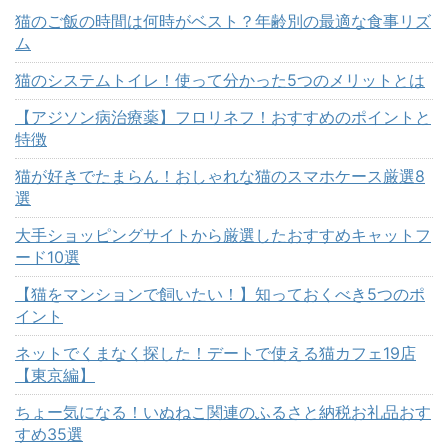
猫のご飯の時間は何時がベスト？年齢別の最適な食事リズ
ム
猫のシステムトイレ！使って分かった5つのメリットとは
【アジソン病治療薬】フロリネフ！おすすめのポイントと
特徴
猫が好きでたまらん！おしゃれな猫のスマホケース厳選8
選
大手ショッピングサイトから厳選したおすすめキャットフ
ード10選
【猫をマンションで飼いたい！】知っておくべき5つのポ
イント
ネットでくまなく探した！デートで使える猫カフェ19店
【東京編】
ちょー気になる！いぬねこ関連のふるさと納税お礼品おす
すめ35選