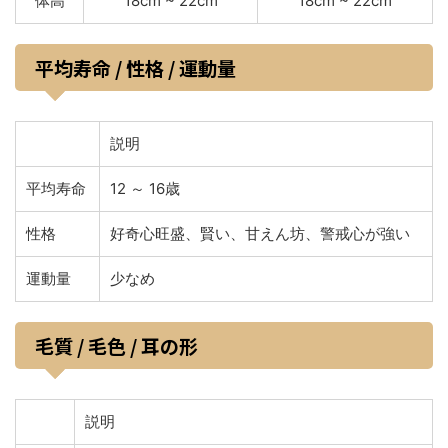
体高
18cm ~ 22cm
18cm ~ 22cm
平均寿命 / 性格 / 運動量
説明
平均寿命
12 ～ 16歳
性格
好奇心旺盛、賢い、甘えん坊、警戒心が強い
運動量
少なめ
毛質 / 毛色 / 耳の形
説明