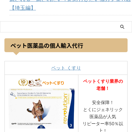
【埼玉編】
ペット医薬品の個人輸入代行
ペット くすり
ペットくすり業界の
老舗！
安全保障！
とくにジェネリック
医薬品が人気
リピーター率50％以
上！