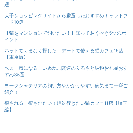
選
大手ショッピングサイトから厳選したおすすめキャットフ
ード10選
【猫をマンションで飼いたい！】知っておくべき5つのポ
イント
ネットでくまなく探した！デートで使える猫カフェ19店
【東京編】
ちょー気になる！いぬねこ関連のふるさと納税お礼品おす
すめ35選
ヨークシャテリアの飼い方やかかりやすい病気まで一挙ご
紹介！
癒される・癒されたい！絶対行きたい猫カフェ11店【埼玉
編】