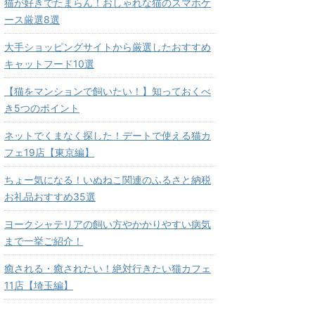
猫が好きでたまらん！おしゃれな猫のスマホケ
ース厳選8選
大手ショッピングサイトから厳選したおすすめ
キャットフード10選
【猫をマンションで飼いたい！】知っておくべ
き5つのポイント
ネットでくまなく探した！デートで使える猫カ
フェ19店【東京編】
ちょー気になる！いぬねこ関連のふるさと納税
お礼品おすすめ35選
ヨークシャテリアの飼い方やかかりやすい病気
まで一挙ご紹介！
癒される・癒されたい！絶対行きたい猫カフェ
11店【埼玉編】