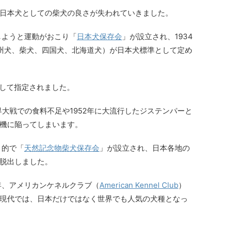
日本犬としての柴犬の良さが失われていきました。
しようと運動がおこり「
日本犬保存会
」が設立され、1934
州犬、柴犬、四国犬、北海道犬）が日本犬標準として定め
として指定されました。
界大戦での食料不足や1952年に大流行したジステンパーと
機に陥ってしまいます。
目的で「
天然記念物柴犬保存会
」が設立され、日本各地の
脱出しました。
年、アメリカンケネルクラブ（
American Kennel Club
）
現代では、日本だけではなく世界でも人気の犬種となっ