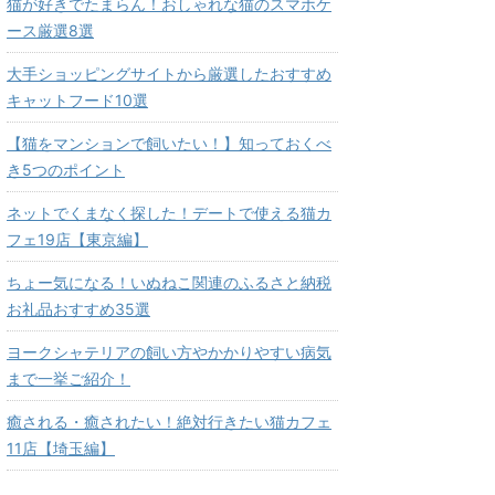
猫が好きでたまらん！おしゃれな猫のスマホケ
ース厳選8選
大手ショッピングサイトから厳選したおすすめ
キャットフード10選
【猫をマンションで飼いたい！】知っておくべ
き5つのポイント
ネットでくまなく探した！デートで使える猫カ
フェ19店【東京編】
ちょー気になる！いぬねこ関連のふるさと納税
お礼品おすすめ35選
ヨークシャテリアの飼い方やかかりやすい病気
まで一挙ご紹介！
癒される・癒されたい！絶対行きたい猫カフェ
11店【埼玉編】