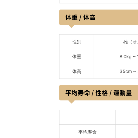
体重 / 体高
性別
雄（オ
体重
8.0kg ~ 
体高
35cm ~
平均寿命 / 性格 / 運動量
平均寿命