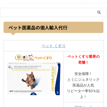
ペット医薬品の個人輸入代行
ペット くすり
ペットくすり業界の
老舗！
安全保障！
とくにジェネリック
医薬品が人気
リピーター率50％以
上！