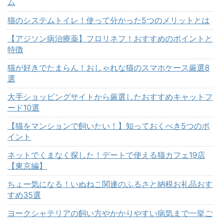
ム
猫のシステムトイレ！使って分かった5つのメリットとは
【アジソン病治療薬】フロリネフ！おすすめのポイントと
特徴
猫が好きでたまらん！おしゃれな猫のスマホケース厳選8
選
大手ショッピングサイトから厳選したおすすめキャットフ
ード10選
【猫をマンションで飼いたい！】知っておくべき5つのポ
イント
ネットでくまなく探した！デートで使える猫カフェ19店
【東京編】
ちょー気になる！いぬねこ関連のふるさと納税お礼品おす
すめ35選
ヨークシャテリアの飼い方やかかりやすい病気まで一挙ご