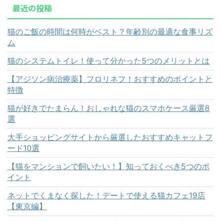
最近の投稿
猫のご飯の時間は何時がベスト？年齢別の最適な食事リズ
ム
猫のシステムトイレ！使って分かった5つのメリットとは
【アジソン病治療薬】フロリネフ！おすすめのポイントと
特徴
猫が好きでたまらん！おしゃれな猫のスマホケース厳選8
選
大手ショッピングサイトから厳選したおすすめキャットフ
ード10選
【猫をマンションで飼いたい！】知っておくべき5つのポ
イント
ネットでくまなく探した！デートで使える猫カフェ19店
【東京編】