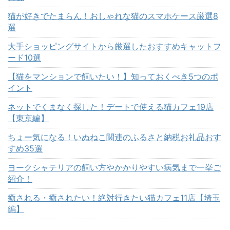
猫が好きでたまらん！おしゃれな猫のスマホケース厳選8
選
大手ショッピングサイトから厳選したおすすめキャットフ
ード10選
【猫をマンションで飼いたい！】知っておくべき5つのポ
イント
ネットでくまなく探した！デートで使える猫カフェ19店
【東京編】
ちょー気になる！いぬねこ関連のふるさと納税お礼品おす
すめ35選
ヨークシャテリアの飼い方やかかりやすい病気まで一挙ご
紹介！
癒される・癒されたい！絶対行きたい猫カフェ11店【埼玉
編】