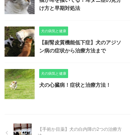
猫が耳を掻いてる！耳ダニ症の見分
け方と早期対処法
犬の病気と健康
【副腎皮質機能低下症】犬のアジソ
ン病の症状から治療方法まで
犬の病気と健康
犬の心臓病！症状と治療方法！
【手術か目薬】犬の白内障の2つの治療方