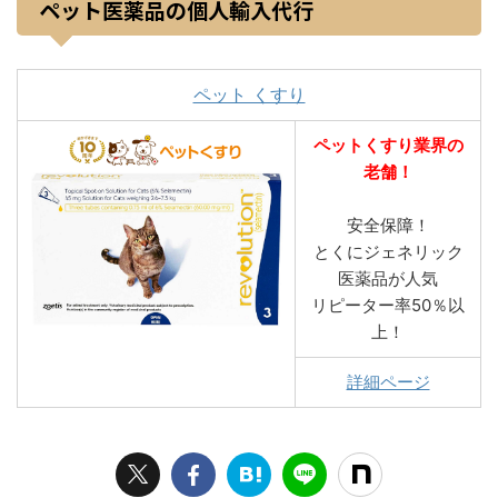
ペット医薬品の個人輸入代行
ペット くすり
ペットくすり業界の
老舗！
安全保障！
とくにジェネリック
医薬品が人気
リピーター率50％以
上！
詳細ページ