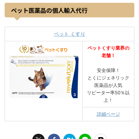
ペット医薬品の個人輸入代行
ペット くすり
ペットくすり業界の
老舗！
安全保障！
とくにジェネリック
医薬品が人気
リピーター率50％以
上！
詳細ページ