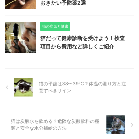
おきたい予防薬2選
猫の病気と健康
猫だって健康診断を受けよう！検査
項目から費用など詳しくご紹介
猫の平熱は38〜39℃？体温の測り方と注
意すべきサイン
猫は炭酸水を飲める？危険な炭酸飲料の種
類と安全な水分補給の方法