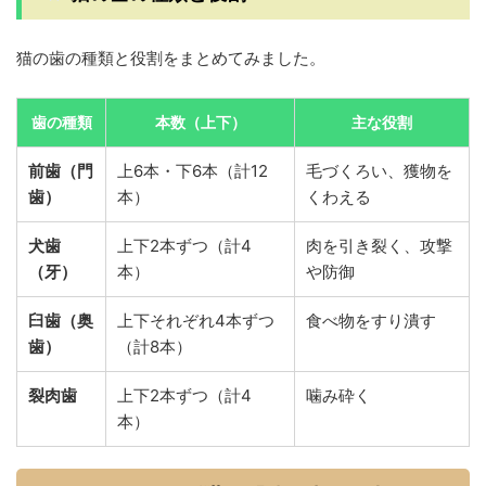
猫の歯の種類と役割をまとめてみました。
歯の種類
本数（上下）
主な役割
前歯（門
上6本・下6本（計12
毛づくろい、獲物を
歯）
本）
くわえる
犬歯
上下2本ずつ（計4
肉を引き裂く、攻撃
（牙）
本）
や防御
臼歯（奥
上下それぞれ4本ずつ
食べ物をすり潰す
歯）
（計8本）
裂肉歯
上下2本ずつ（計4
噛み砕く
本）