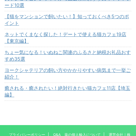
ード10選
【猫をマンションで飼いたい！】知っておくべき5つのポ
イント
ネットでくまなく探した！デートで使える猫カフェ19店
【東京編】
ちょー気になる！いぬねこ関連のふるさと納税お礼品おす
すめ35選
ヨークシャテリアの飼い方やかかりやすい病気まで一挙ご
紹介！
癒される・癒されたい！絶対行きたい猫カフェ11店【埼玉
編】
プライバシーポリシー
Q&A 薬の個人輸入について
運営会社｜株