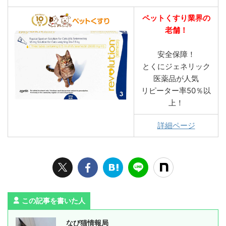
ペットくすり業界の
老舗！
安全保障！
とくにジェネリック
医薬品が人気
リピーター率50％以
上！
詳細ページ
この記事を書いた人
なび猫情報局