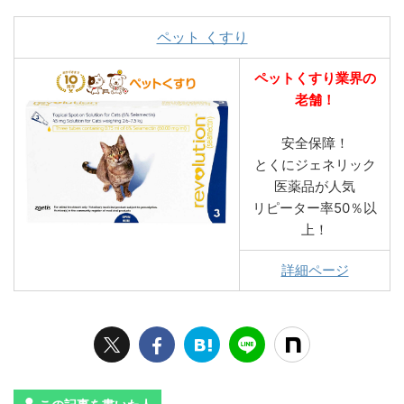
ペット くすり
ペットくすり業界の
老舗！
安全保障！
とくにジェネリック
医薬品が人気
リピーター率50％以
上！
詳細ページ