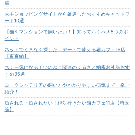
選
大手ショッピングサイトから厳選したおすすめキャットフ
ード10選
【猫をマンションで飼いたい！】知っておくべき5つのポ
イント
ネットでくまなく探した！デートで使える猫カフェ19店
【東京編】
ちょー気になる！いぬねこ関連のふるさと納税お礼品おす
すめ35選
ヨークシャテリアの飼い方やかかりやすい病気まで一挙ご
紹介！
癒される・癒されたい！絶対行きたい猫カフェ11店【埼玉
編】