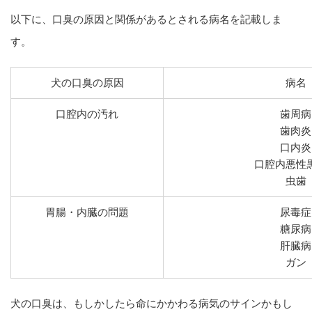
以下に、口臭の原因と関係があるとされる病名を記載しま
す。
犬の口臭の原因
病名
口腔内の汚れ
歯周病
歯肉炎
口内炎
口腔内悪性
虫歯
胃腸・内臓の問題
尿毒症
糖尿病
肝臓病
ガン
犬の口臭は、もしかしたら命にかかわる病気のサインかもし