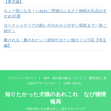
【東京編】
ちょー気になる！いぬねこ関連のふるさと納税お礼品おす
すめ35選
ヨークシャテリアの飼い方やかかりやすい病気まで一挙ご
紹介！
癒される・癒されたい！絶対行きたい猫カフェ11店【埼玉
編】
プライバシーポリシー
Q&A 薬の個人輸入について
運営会社｜株
式会社ブザービーター
お問い合わせ
知りたかった犬猫のあれこれ なび猫情
報局
犬猫の気になる事を詳しく紹介するメディア