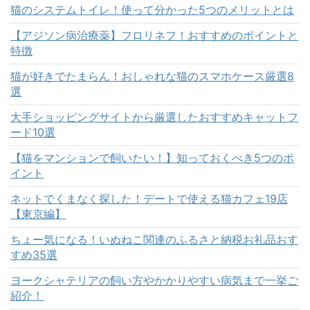
猫のシステムトイレ！使って分かった5つのメリットとは
【アジソン病治療薬】フロリネフ！おすすめのポイントと
特徴
猫が好きでたまらん！おしゃれな猫のスマホケース厳選8
選
大手ショッピングサイトから厳選したおすすめキャットフ
ード10選
【猫をマンションで飼いたい！】知っておくべき5つのポ
イント
ネットでくまなく探した！デートで使える猫カフェ19店
【東京編】
ちょー気になる！いぬねこ関連のふるさと納税お礼品おす
すめ35選
ヨークシャテリアの飼い方やかかりやすい病気まで一挙ご
紹介！