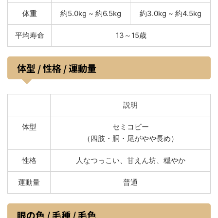
体重
約5.0kg ~ 約6.5kg
約3.0kg ~ 約4.5kg
平均寿命
13～15歳
体型 / 性格 / 運動量
説明
体型
セミコビー
（四肢・胴・尾がやや長め）
性格
人なつっこい、甘えん坊、穏やか
運動量
普通
眼の色 / 毛種 / 毛色